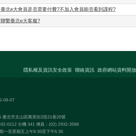
入臺北e大會員是否需要付費?不加入會員能否看到課程?
聯繫臺北e大客服?
隱私權及資訊安全政策
聯絡資訊
政府網站資料開
5-08-07
75 臺北市文山區萬美街2段21巷20號
32-0212 分機 341 傳真：(02) 2932-3588
一至星期五上午8:30至下午5:30