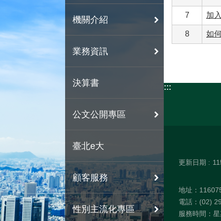
7
加
機關介紹
8
如何
業務資訊
決算書
:::
公文公開專區
臺北e大
更新日期
11
顧客服務
地址：1160
電話：(02) 29
性別主流化專區
服務時間：星期