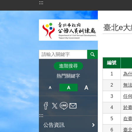
:::
跳到主要內容區塊
:::
臺北e
編號
進階搜尋
1
為什
熱門關鍵字
2
無
3
任
4
於臺
:::
5
在
公告資訊
6
臺北