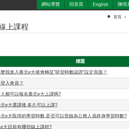
網站導覽
回首頁
陳情
English
首頁
大線上課程
標題
麼我進入臺北e大後會轉至”研習時數認證”設定頁面？
法登入會員？
何人都可以報名臺北e大上課嗎?
北e大選課後,多久可以上課?
臺北e大取得的學習時數,是否可以登錄為公務人員終身學習時數?
e大目前有哪些線上課程?