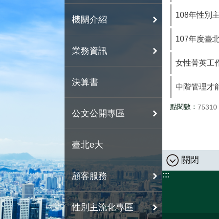
108年性別
機關介紹
107年度臺
業務資訊
女性菁英工
決算書
中階管理才
點閱數：
75310
公文公開專區
臺北e大
關閉
:::
顧客服務
性別主流化專區