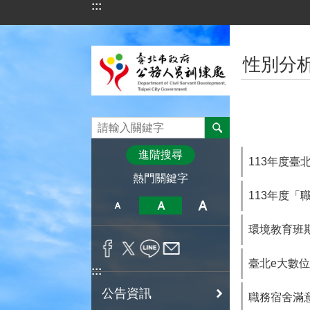
:::
跳到主要內容區塊
:::
性別分
進階搜尋
113年度臺
熱門關鍵字
113年度
環境教育班期
臺北e大數
:::
公告資訊
職務宿舍滿