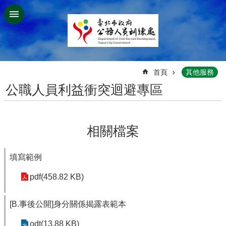
跳到主要內容區塊
:::
首頁
其他服務
公職人員利益衝突迴避專區
相關檔案
填寫範例
pdf(458.82 KB)
[B.事後公開]身分關係揭露表範本
odt(13.88 KB)