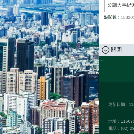
公訓大事紀92
點閱數：
15330
關閉
:::
更新日期
11
地址：1160
電話：(02) 29