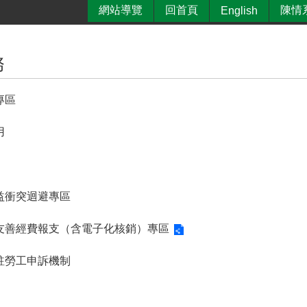
網站導覽
回首頁
陳情
English
務
專區
用
益衝突迴避專區
友善經費報支（含電子化核銷）專區
駐勞工申訴機制