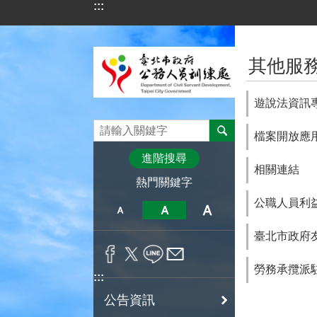
:::
跳到主要內容區塊
:::
其他服
遊說法資訊
檔案開放應
進階搜尋
相關連結
熱門關鍵字
公職人員利
臺北市政府
勞務承攬派
:::
公告資訊