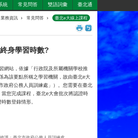
系統
常見問答
雙語詞彙
臺北通
業務資訊
常見問答
臺北e大線上課程
終身學習時數?
學習網站，依據「行政院及所屬機關學校推
係為該要點所稱之學習機關，故由臺北e大
市政府公務人員訓練處」）。您需要在臺北
，當您完成課程，臺北e大會批次將認證時
證時數登錄情形。
維護：臺北市政府公務人員訓練處