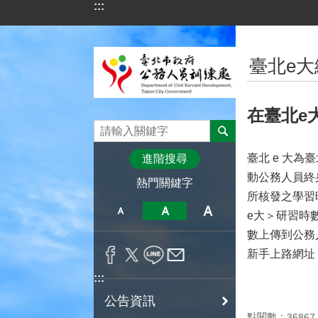
:::
跳到主要內容區塊
:::
臺北e
在臺北e
臺北 e 大
進階搜尋
動公務人員終
熱門關鍵字
所核發之學習
e大＞研習時
數上傳到公務
新手上路網址：http
:::
公告資訊
點閱數：
36867