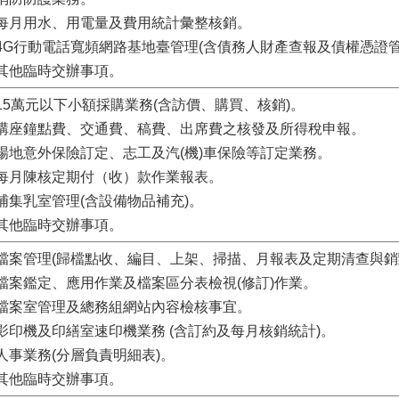
.每月用水、用電量及費用統計彙整核銷。
.4G行動電話寬頻網路基地臺管理(含債務人財產查報及債權憑證管
.其他臨時交辦事項。
.15萬元以下小額採購業務(含訪價、購買、核銷)。
.講座鐘點費、交通費、稿費、出席費之核發及所得稅申報。
.場地意外保險訂定、志工及汽(機)車保險等訂定業務。
.每月陳核定期付（收）款作業報表。
.哺集乳室管理(含設備物品補充)。
.其他臨時交辦事項。
.檔案管理(歸檔點收、編目、上架、掃描、月報表及定期清查與銷
.檔案鑑定、應用作業及檔案區分表檢視(修訂)作業。
.檔案室管理及總務組網站內容檢核事宜。
.影印機及印繕室速印機業務 (含訂約及每月核銷統計)。
.人事業務(分層負責明細表)。
.其他臨時交辦事項。