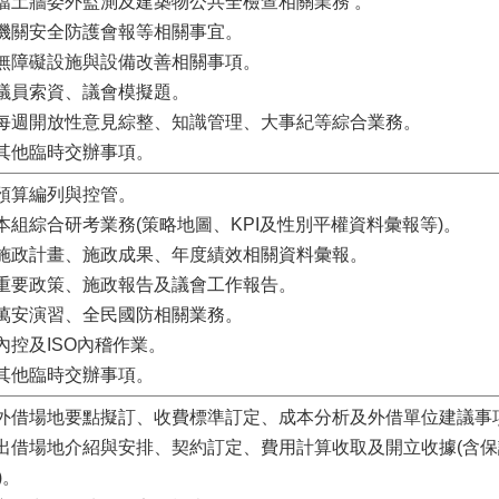
.擋土牆委外監測及建築物公共全檢查相關業務 。
.機關安全防護會報等相關事宜。
.無障礙設施與設備改善相關事項。
.議員索資、議會模擬題。
.每週開放性意見綜整、知識管理、大事紀等綜合業務。
.其他臨時交辦事項。
.預算編列與控管。
.本組綜合研考業務(策略地圖、KPI及性別平權資料彙報等)。
.施政計畫、施政成果、年度績效相關資料彙報。
.重要政策、施政報告及議會工作報告。
.萬安演習、全民國防相關業務。
.內控及ISO內稽作業。
.其他臨時交辦事項。
.外借場地要點擬訂、收費標準訂定、成本分析及外借單位建議事
.出借場地介紹與安排、契約訂定、費用計算收取及開立收據(含
)。