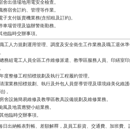
.宿舍出借場地用電安全檢查。
.職務宿舍訂約、管理等作業。
.電子支付販賣機業務(含招租及訂約)。
.停車場管理及協辦警衛勤務。
.其他臨時交辦事項。
. 職工人力規劃運用管理、調度及安全衛生工作業務及職工退休
。
. 總務組電工人員全區工作維修派遣、教學區服務人員、印繕室
。
. 年度整修工程招標規劃及執行工程履約管理。
. 清潔業務招標規劃、執行及外包人員督導管理及環境綠美化維護
治) 。
. 房舍設施簡易維修及教學區教具設備規劃及維修業務。
.颱風及地震應變小組業務。
. 其他臨時交辦事項。
.每日出納帳表對帳、差額解釋，及員工薪資、交通費、加班費、