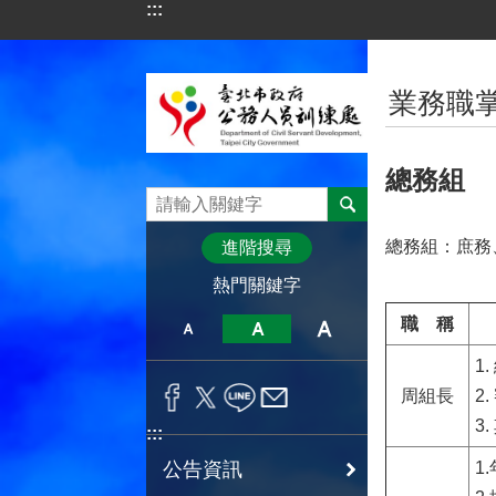
:::
跳到主要內容區塊
:::
業務職
總務組
總務組：庶務
進階搜尋
熱門關鍵字
職 稱
1
周組長
2
3
:::
公告資訊
1