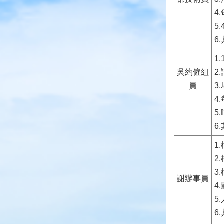
4
5
6
1
吳約僱組
2
員
3
4
5
6
1
2
3
謝辦事員
4
5
6