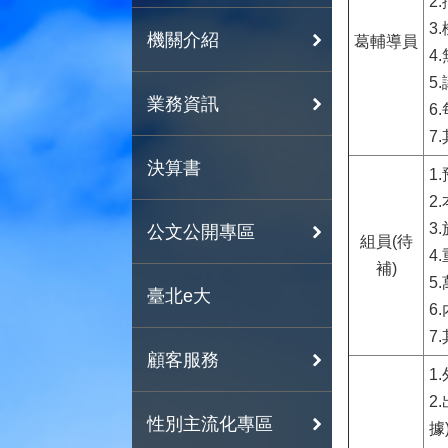
2
3
機關介紹
葛輔導員
4
5
業務資訊
6
7
決算書
1
2
3
公文公開專區
組員(待
4
補)
5
臺北e大
6
7
顧客服務
1
2
性別主流化專區
據