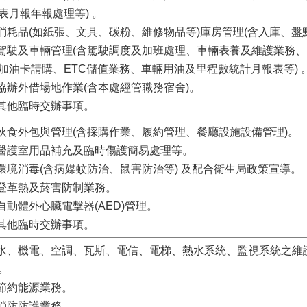
表月報年報處理等) 。
.消耗品(如紙張、文具、碳粉、維修物品等)庫房管理(含入庫、盤
.駕駛及車輛管理(含駕駛調度及加班處理、車輛表養及維護業務
加油卡請購、ETC儲值業務、車輛用油及里程數統計月報表等) 
.協辦外借場地作業(含本處經管職務宿舍)。
.其他臨時交辦事項。
.伙食外包與管理(含採購作業、履約管理、餐廳設施設備管理)。
.醫護室用品補充及臨時傷護簡易處理等。
.環境消毒(含病媒蚊防治、鼠害防治等) 及配合衛生局政策宣導。
.登革熱及菸害防制業務。
.自動體外心臟電擊器(AED)管理。
.其他臨時交辦事項。
.水、機電、空調、瓦斯、電信、電梯、熱水系統、監視系統之維
。
.節約能源業務。
.消防防護業務。