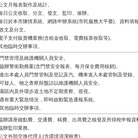
.公文月報表製作及統計。
.每日公文收取、分文、發文、監印、催辦。
.每日於本市陳情系統、網路申辦系統(市民服務大平臺)、資料填
收文及分文。
.電子支付販賣機業務(含租金收取、電費核算收取等)。
.其他臨時交辦事項。
. 門禁管理及維護機關人員安全。
. 協辦警衛勤務案(含門禁安全報表、每月保全費用核銷)。
. 進出本處人員門禁管制及登記及汽、機車進入本處管制及登錄。
. 可疑人、物之查察與盤詰以維護機關人員安全。
. 園區內及外環步道土地不定期查察、巡視。
. 遇有重大緊急情況，即時啟動緊急通報系統。
. 其他臨時交辦事項。
.協辦講座鐘點費、交通費、稿費、出席費之核發及所得稅申報資
.協辦監印業務。
.公文外部交換代理人(含環境清潔檢查)。