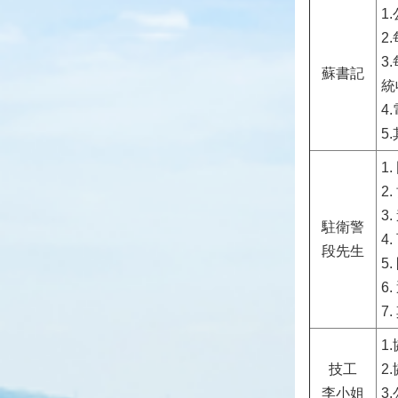
1
2
3
蘇書記
統
4
5
1
2
3
駐衛警
4
段先生
5
6
7
1
技工
2
李小姐
3