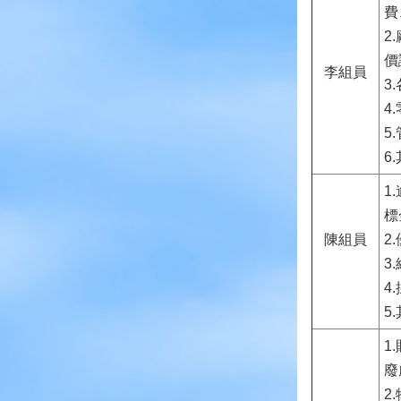
費
2
價
李組員
3
4
5
6
1
標
陳組員
2
3
4
5
1
廢
2