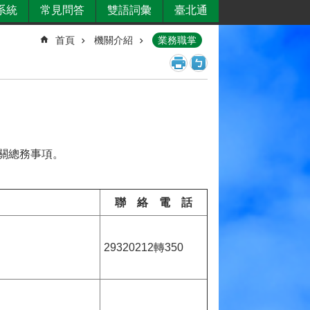
系統
常見問答
雙語詞彙
臺北通
首頁
機關介紹
業務職掌
關總務事項。
聯 絡 電 話
29320212轉350