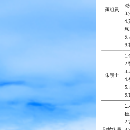
減
羅組員
3
4
務
5
6
1
2
3
朱護士
4
5
6
1
標
2
邵技術員
3