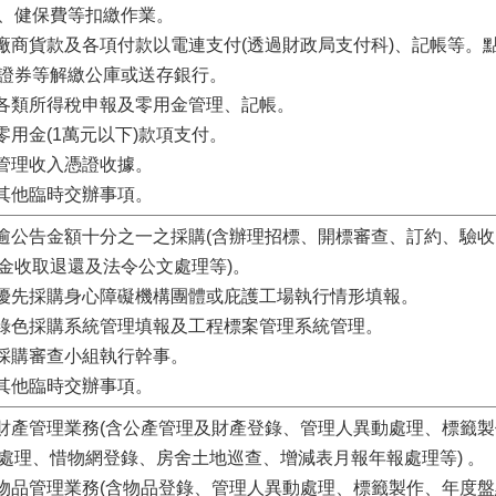
、健保費等扣繳作業。
.廠商貨款及各項付款以電連支付(透過財政局支付科)、記帳等。
證券等解繳公庫或送存銀行。
.各類所得稅申報及零用金管理、記帳。
.零用金(1萬元以下)款項支付。
.管理收入憑證收據。
.其他臨時交辦事項。
.逾公告金額十分之一之採購(含辦理招標、開標審查、訂約、驗
金收取退還及法令公文處理等)。
.優先採購身心障礙機構團體或庇護工場執行情形填報。
.綠色採購系統管理填報及工程標案管理系統管理。
.採購審查小組執行幹事。
.其他臨時交辦事項。
.財產管理業務(含公產管理及財產登錄、管理人異動處理、標籤
處理、惜物網登錄、房舍土地巡查、增減表月報年報處理等) 。
.物品管理業務(含物品登錄、管理人異動處理、標籤製作、年度