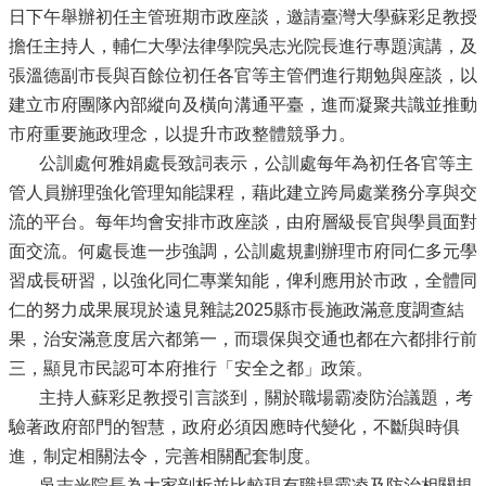
日下午舉辦初任主管班期市政座談，邀請臺灣大學蘇彩足教授
擔任主持人，輔仁大學法律學院吳志光院長進行專題演講，及
張溫德副市長與百餘位初任各官等主管們進行期勉與座談，以
建立市府團隊內部縱向及橫向溝通平臺，進而凝聚共識並推動
市府重要施政理念，以提升市政整體競爭力。
公訓處何雅娟處長致詞表示，公訓處每年為初任各官等主
管人員辦理強化管理知能課程，藉此建立跨局處業務分享與交
流的平台。每年均會安排市政座談，由府層級長官與學員面對
面交流。何處長進一步強調，公訓處規劃辦理市府同仁多元學
習成長研習，以強化同仁專業知能，俾利應用於市政，全體同
仁的努力成果展現於遠見雜誌2025縣市長施政滿意度調查結
果，治安滿意度居六都第一，而環保與交通也都在六都排行前
三，顯見市民認可本府推行「安全之都」政策。
主持人蘇彩足教授引言談到，關於職場霸凌防治議題，考
驗著政府部門的智慧，政府必須因應時代變化，不斷與時俱
進，制定相關法令，完善相關配套制度。
吳志光院長為大家剖析並比較現有職場霸凌及防治相關規