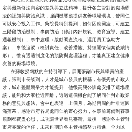
定與最新修法內容的差異與立法精神，提升各主管對於職場霸
凌的認知與防治意識，強調機關應提供友善職場環境，使同仁
可以安心投入工作。吳院長特別提到，如何因應霸凌，可建立
三階段防治機制，事前防治（修訂內部規範、教育宣導、建立
通報機制）、事中處理（啟動調查流程、運用員工協助方
案）、事後追蹤（檢討責任、改善措施、持續關懷個案後續情
形）。惟有透過制度化的預防與處理流程，才能真正建立健康
友善的職場環境。
在蘇教授幽默的主持引導下，展開張副市長與學員的座
談，張副市長談到，人才是城市發展的根基，有優秀的市政人
才，城市整體競爭力才能提升，他很高興公訓處安排了這場座
談，能夠和大家拉近距離，透過這個機會能了解同仁對市政業
務的意見與想法。會中也表達，上個月，為期兩周的世壯運圓
滿落幕，感謝市府各局處同仁的齊心努力，在事前籌備到賽事
規劃都費盡心思，成功讓世界看見臺灣。最後，感謝各主管對
市府團隊的信任，未來也期許各主管持續努力精進、全力以