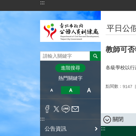
:::
跳到主要內容區塊
:::
平日公
教師可否
各級學校以行
進階搜尋
熱門關鍵字
點閱數：
9147
關閉
:::
公告資訊
:::